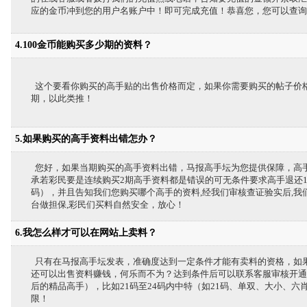
应的金币冲到您的用户名账户中！即可完成充值！恭喜您，您可以查询
4.100金币能购买多少期的资料？
这个要看你购买的高手贴的出售价格而定，如果你需要购买的帖子价格为
期，以此类推！
5.如果购买的高手资料出错怎办？
您好，如果当期购买的高手资料出错，马报高手坛为您提供保障，高手如
承若彩民要是连续购买2期高手资料都是错误的可无条件要求高手退还
码），并且告知我们您购买哪个高手的资料,经我们审核查证验实后,
台做担保,彩民们买料自然安全，放心！
6.我怎么样才可以在网站上卖料？
只有在马报高手坛发表，准确度达到一定条件才能有卖料的资格，如
还可以出售资料赚钱，何乐而不为？达到条件后可以联系客服审核开通
后的精品高手），比如21码至24码内中特（如21码、单双、大小、六
限！