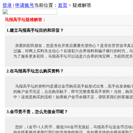
登录
|
申请账号
当前位置：
首页
> 疑难解答
马报高手坛疑难解答：
1.建立马报高手坛目的和宗旨？
亲爱的彩民朋友，您是否在开奖后屡屡失望伤心？是否在苦苦追寻真
过骗，对网上买料失去信心？在港彩六合界假料和骗子横行的时代，马报高
为了服务更多彩民，马报高手坛可以说是六合界的淘宝网，为彩民把关
2.在马报高手坛怎么购买资料？
马报高手坛的资料均是通过金币购买高手贴形式出售，高手在发表帖
的账户金币充足，点击购买帖子，即可完整查看高手资料！当然，购买
中！这就是购买的流程！如果账户金币余额不足，请联系我们的客服进
3.金币贵不贵，怎么充值金币呢？
您好，1金币=1人民币，最低500金币充值起，马报高手坛送金币活
的在线客服或者拨打我们的充值热线电话，告知要充值的金额并索取汇