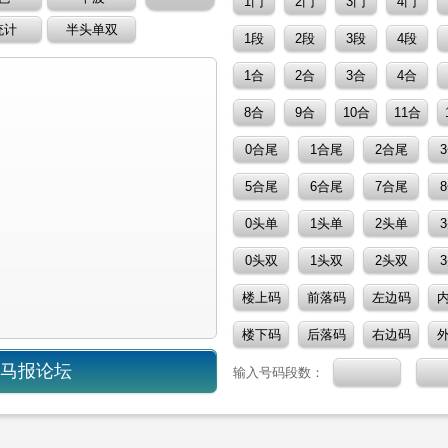
入马报论坛
输入号码段数：