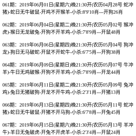
061期：2019年06月01日(星期六)晚21:30开(农历04月28号 蛇冲
猪)-蛇日无牛破鼠-开鸡不开猴羊-小杀:8'9'10肖---开狗26肖
062期：2019年06月04日(星期二)晚21:30开(农历05月02号 猴冲
虎)-猴日无龙破兔-开狗不开羊鸡-小杀:7'8'9肖---开鼠48肖
063期：2019年06月06日(星期四)晚21:30开(农历05月04号 狗冲
龙)-狗日无马破蛇-开鼠不开蛇牛-小杀:6'7'5肖---开狗38肖
064期：2019年06月09日(星期日)晚21:30开(农历05月07号 牛冲
羊)-牛日无鸡破猴-开狗不开羊鸡-小杀:7'8'9肖---开龙44肖
065期：2019年06月11日(星期二)晚21:30开(农历05月09号 兔冲
鸡)-兔日无猪破狗-开龙不开牛鸡-小杀:2'3'1肖---开猪13肖
066期：2019年06月13日(星期四)晚21:30开(农历05月11号 蛇冲
猪)-蛇日无牛破鼠-开猪不开马狗-小杀:6'7'8肖---开兔45肖
067期：2019年06月15日(星期六)晚21:30开(农历05月13号 羊冲
牛)-羊日无兔破虎-开兔不开虎羊-小杀:2'3'4肖---开鼠24肖