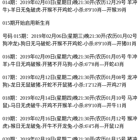
014期：2019年02月03日(星期日)晚21:30开(农历12月29号 羊冲
牛)-羊日无兔破虎-开猴不开鸡蛇-小杀:8'9'10肖---开猴39肖
015期开始启用新生肖
号码 015期：2019年02月06日(星期三)晚21:30开(农历01月02号
狗冲龙)-狗日无马破蛇-开猴不开鸡蛇-小杀:8'9'10肖---开猪01肖
016期：2019年02月09日(星期六)晚21:30开(农历01月05号 牛冲
羊)-牛日无鸡破猴-开猪不开马狗-小杀:6'7'8肖---开蛇43肖
017期：2019年02月12日(星期二)晚21:30开(农历01月08号 龙冲
狗)-龙日无鼠破猪-开蛇不开鼠猪-小杀:1'2'12肖---开鸡27肖
018期：2019年02月14日(星期四)晚21:30开(农历01月10号 马冲
鼠)-马日无虎破牛-开鸡不开猴羊-小杀:8'9'10肖---开牛11肖
019期：2019年02月16日(星期六)晚21:30开(农历01月12号 猴冲
虎)-猴日无龙破兔-开牛不开龙兔-小杀:6'4'5肖---开鼠12肖
020期：2019年02月19日(星期二)晚21:30开(农历01月15号 猪冲