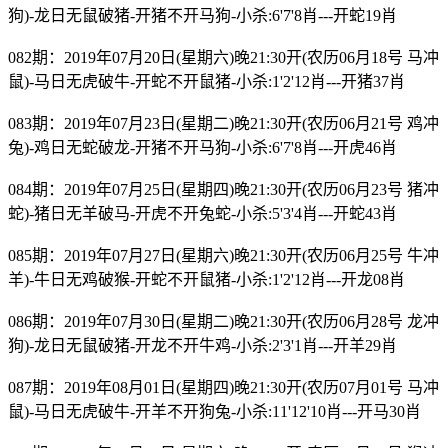
狗)-龙日无鼠破猪-开猪不开马狗-小杀:6'7'8肖---开蛇19肖
082期：2019年07月20日(星期六)晚21:30开(农历06月18号 马冲
鼠)-马日无虎破牛-开蛇不开鼠猪-小杀:1'2'12肖---开猪37肖
083期：2019年07月23日(星期二)晚21:30开(农历06月21号 鸡冲
兔)-鸡日无蛇破龙-开猪不开马狗-小杀:6'7'8肖---开虎46肖
084期：2019年07月25日(星期四)晚21:30开(农历06月23号 猪冲
蛇)-猪日无羊破马-开虎不开兔蛇-小杀:5'3'4肖---开蛇43肖
085期：2019年07月27日(星期六)晚21:30开(农历06月25号 牛冲
羊)-牛日无鸡破猴-开蛇不开鼠猪-小杀:1'2'12肖---开龙08肖
086期：2019年07月30日(星期二)晚21:30开(农历06月28号 龙冲
狗)-龙日无鼠破猪-开龙不开牛鸡-小杀:2'3'1肖---开羊29肖
087期：2019年08月01日(星期四)晚21:30开(农历07月01号 马冲
鼠)-马日无虎破牛-开羊不开狗兔-小杀:11'12'10肖---开马30肖