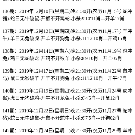
136期：2019年12月10日(星期二)晚21:30开(农历11月15号 蛇冲
猪)-蛇日无牛破鼠-开猴不开鸡蛇-小杀:9'10'11肖---开羊17肖
137期：2019年12月12日(星期四)晚21:30开(农历11月17号 羊冲
牛)-羊日无兔破虎-开羊不开狗兔-小杀:11'12'10肖---开鸡15肖
138期：2019年12月14日(星期六)晚21:30开(农历11月19号 鸡冲
兔)-鸡日无蛇破龙-开鸡不开猴羊-小杀:8'9'10肖---开羊05肖
139期：2019年12月17日(星期二)晚21:30开(农历11月22号 鼠冲
马)-鼠日无猴破羊-开羊不开狗兔-小杀:11'12'10肖---开牛47肖
140期：2019年12月19日(星期四)晚21:30开(农历11月24号 虎冲
猴)-虎日无狗破鸡-开牛不开龙兔-小杀:6'4'5肖---开鼠12肖
141期：2019年12月22日(星期日)晚21:30开(农历11月27号 蛇冲
猪)-蛇日无牛破鼠-开鼠不开蛇牛-小杀:6'7'5肖---开狗02肖
142期：2019年12月24日(星期二)晚21:30开(农历11月29号 羊冲