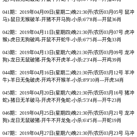
041期：2019年04月09日(星期二)晚21:30开(农历03月05号 鼠冲
马)-鼠日无猴破羊-开猪不开马狗-小杀:6'7'8肖---开鼠36肖
042期：2019年04月11日(星期四)晚21:30开(农历03月07号 虎冲
猴)-虎日无狗破鸡-开鼠不开蛇牛-小杀:6'7'5肖---开兔33肖
043期：2019年04月13日(星期六)晚21:30开(农历03月09号 龙冲
狗)-龙日无鼠破猪-开兔不开虎羊-小杀:2'3'4肖---开鸡39肖
044期：2019年04月16日(星期二)晚21:30开(农历03月12号 羊冲
牛)-羊日无兔破虎-开鸡不开猴羊-小杀:8'9'10肖---开虎34肖
045期：2019年04月20日(星期六)晚21:30开(农历03月16号 猪冲
蛇)-猪日无羊破马-开虎不开兔蛇-小杀:5'3'4肖---开牛23肖
046期：2019年04月25日(星期四)晚21:30开(农历03月21号 龙冲
狗)-龙日无鼠破猪-开牛不开龙兔-小杀:6'4'5肖---开蛇19肖
047期：2019年04月27日(星期六)晚21:30开(农历03月23号 马冲