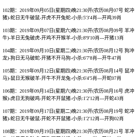
102期：2019年09月05日(星期四)晚21:30开(农历08月07号 蛇冲
猪)-蛇日无牛破鼠-开虎不开兔蛇-小杀:5'3'4肖---开鸡39肖
103期：2019年09月07日(星期六)晚21:30开(农历08月09号 羊冲
牛)-羊日无兔破虎-开鸡不开猴羊-小杀:8'9'10肖---开猪13肖
104期：2019年09月10日(星期二)晚21:30开(农历08月12号 狗冲
龙)-狗日无马破蛇-开猪不开马狗-小杀:6'7'8肖---开牛47肖
105期：2019年09月12日(星期四)晚21:30开(农历08月14号 鼠冲
马)-鼠日无猴破羊-开牛不开龙兔-小杀:6'4'5肖---开蛇07肖
106期：2019年09月14日(星期六)晚21:30开(农历08月16号 虎冲
猴)-虎日无狗破鸡-开蛇不开鼠猪-小杀:1'2'12肖---开蛇43肖
107期：2019年09月17日(星期二)晚21:30开(农历08月19号 蛇冲
猪)-蛇日无牛破鼠-开蛇不开鼠猪-小杀:1'2'12肖---开狗02肖
108期：2019年09月19日(星期四)晚21:30开(农历08月21号 羊冲