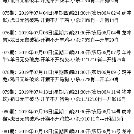
马)-鼠日无猴破羊-开兔不开虎羊-小杀:2'3'4肖---开狗02肖
075期：2019年07月04日(星期四)晚21:30开(农历06月02号 虎冲
猴)-虎日无狗破鸡-开狗不开羊鸡-小杀:7'8'9肖---开狗14肖
076期：2019年07月06日(星期六)晚21:30开(农历06月04号 龙冲
狗)-龙日无鼠破猪-开狗不开羊鸡-小杀:7'8'9肖---开羊29肖
077期：2019年07月09日(星期二)晚21:30开(农历06月07号 羊冲
牛)-羊日无兔破虎-开羊不开狗兔-小杀:11'12'10肖---开猪25肖
078期：2019年07月11日(星期四)晚21:30开(农历06月09号 鸡冲
兔)-鸡日无蛇破龙-开猪不开马狗-小杀:6'7'8肖---开羊29肖
079期：2019年07月13日(星期六)晚21:30开(农历06月11号 猪冲
蛇)-猪日无羊破马-开羊不开狗兔-小杀:11'12'10肖---开猴16肖
080期：2019年07月16日(星期二)晚21:30开(农历06月14号 虎冲
猴)-虎日无狗破鸡-开猴不开鸡蛇-小杀:9'10'11肖---开猪13肖
081期：2019年07月18日(星期四)晚21:30开(农历06月16号 龙冲