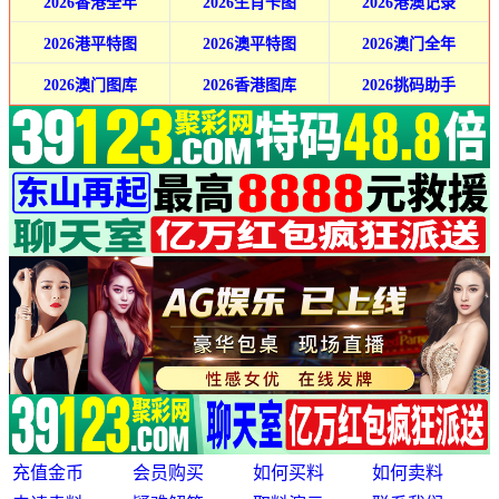
2026香港全年
2026生肖卡图
2026港澳记录
2026港平特图
2026澳平特图
2026澳门全年
2026澳门图库
2026香港图库
2026挑码助手
充值金币
会员购买
如何买料
如何卖料