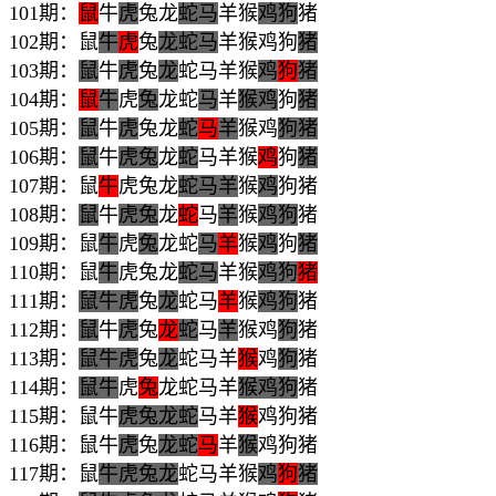
101期：
鼠
牛
虎
兔龙
蛇马
羊猴
鸡狗
猪
102期：鼠
牛
虎
兔
龙蛇马
羊猴鸡狗
猪
103期：
鼠
牛
虎
兔
龙
蛇马羊猴
鸡
狗
猪
104期：
鼠
牛
虎
兔
龙蛇
马
羊
猴鸡
狗
猪
105期：
鼠
牛
虎
兔龙
蛇
马
羊
猴鸡
狗猪
106期：
鼠
牛
虎兔
龙
蛇
马羊猴
鸡
狗
猪
107期：鼠
牛
虎兔龙
蛇马羊
猴
鸡
狗猪
108期：
鼠
牛
虎兔
龙
蛇
马
羊
猴
鸡狗
猪
109期：鼠
牛
虎
兔
龙蛇
马
羊
猴
鸡
狗
猪
110期：鼠
牛
虎兔龙
蛇马
羊猴
鸡狗
猪
111期：
鼠牛虎
兔
龙
蛇马
羊
猴
鸡狗
猪
112期：
鼠
牛
虎
兔
龙
蛇
马
羊
猴鸡
狗
猪
113期：
鼠牛虎
兔
龙
蛇马羊
猴
鸡
狗
猪
114期：
鼠牛
虎
兔
龙蛇马羊
猴鸡狗
猪
115期：鼠牛
虎兔龙蛇
马羊
猴
鸡狗猪
116期：鼠牛
虎
兔
龙蛇
马
羊
猴
鸡狗猪
117期：鼠
牛虎兔龙
蛇马羊猴
鸡
狗
猪