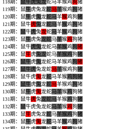
118期：
鼠牛虎兔龙
蛇马羊猴鸡
狗
猪
119期：鼠
牛
虎兔龙
蛇
马
羊
猴鸡
狗
猪
120期：鼠
牛
虎
兔
龙
蛇马
羊
猴
鸡狗
猪
121期：鼠牛
虎
兔
龙
蛇马
羊
猴
鸡
狗
猪
122期：
鼠
牛
虎
兔
龙
蛇
马
羊
猴
鸡
狗
猪
123期：鼠
牛
虎兔
龙蛇
马
羊
猴
鸡
狗猪
124期：鼠牛
虎兔
龙蛇马
羊猴
鸡
狗
猪
125期：鼠
牛
虎
兔龙
蛇马
羊猴鸡
狗
猪
126期：
鼠牛
虎
兔
龙蛇马羊猴鸡
狗
猪
127期：
鼠牛虎
兔龙蛇
马
羊
猴鸡狗
猪
128期：鼠牛虎
兔
龙
蛇
马羊猴
鸡狗猪
129期：
鼠牛
虎
兔
龙
蛇
马
羊猴鸡
狗
猪
130期：鼠
牛
虎
兔
龙蛇
马羊
猴
鸡
狗猪
131期：鼠牛
虎
兔
龙蛇马
羊猴
鸡
狗
猪
132期：
鼠
牛虎兔龙蛇
马羊
猴
鸡
狗
猪
133期：鼠
牛
虎兔龙
蛇
马
羊猴鸡
狗
猪
134期：鼠
牛
虎
兔
龙
蛇
马羊
猴
鸡
狗
猪