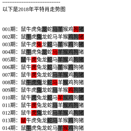
---------------------------------
以下是2018年平特肖走势图
001期：鼠牛虎兔
龙
蛇
马羊
猴鸡
狗
猪
002期：鼠
牛
虎
兔
龙蛇马羊猴
鸡狗
猪
003期：鼠牛虎
兔
龙
蛇
马
羊
猴
鸡
狗
猪
004期：鼠
牛
虎兔
龙
蛇
马
羊猴鸡狗
猪
005期：
鼠
牛
虎
兔龙
蛇
马
羊猴
鸡
狗猪
006期：鼠牛
虎
兔龙
蛇
马
羊
猴
鸡
狗猪
007期：鼠牛
虎
兔龙蛇
马羊猴
鸡
狗猪
008期：鼠
牛虎兔
龙
蛇
马
羊
猴
鸡狗猪
009期：鼠牛虎
兔
龙蛇
马
羊猴
鸡
狗猪
010期：鼠牛
虎
兔龙
蛇
马
羊
猴鸡
狗
猪
011期：鼠牛
虎
兔龙蛇
马
羊
猴鸡狗
猪
012期：鼠牛
虎
兔
龙蛇
马羊猴
鸡
狗猪
013期：
鼠
牛虎兔龙
蛇马
羊猴
鸡
狗猪
014期：鼠
牛
虎兔龙蛇马
羊
猴
鸡
狗猪