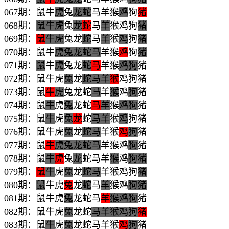
067期：鼠牛
虎
兔
龙蛇
马羊猴
鸡
狗
猪
068期：
鼠牛虎
兔
龙
蛇
马
羊
猴鸡狗
猪
069期：
鼠
牛虎
兔龙
蛇
马
羊
猴
鸡
狗
猪
070期：鼠牛
虎兔龙蛇马
羊猴
鸡
狗
猪
071期：
鼠
牛
虎
兔龙
蛇
马
羊猴
鸡狗
猪
072期：鼠牛虎
兔
龙
蛇马羊
猴
鸡狗猪
073期：鼠
牛
虎
兔龙蛇
马
羊
猴
鸡
狗
猪
074期：鼠
牛
虎
兔
龙蛇
马
羊
猴
鸡狗
猪
075期：鼠
牛
虎
兔
龙
蛇
马羊
猴
鸡
狗猪
076期：鼠牛虎
兔
龙
蛇马
羊猴
鸡
狗
猪
077期：鼠
牛
虎兔龙蛇马
羊猴鸡
狗
猪
078期：鼠
牛
虎
兔
龙
蛇马羊
猴
鸡
狗猪
079期：
鼠
牛
虎
兔
龙
蛇马
羊猴鸡狗
猪
080期：
鼠
牛虎
兔
龙
蛇
马
羊
猴鸡
狗猪
081期：鼠牛虎
兔
龙蛇马
羊
猴鸡狗
猪
082期：鼠牛虎
兔
龙蛇
马羊猴鸡狗
猪
083期：鼠
牛
虎
兔
龙蛇马羊猴
鸡
狗
猪