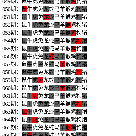
049期：鼠牛虎兔
龙蛇
马
羊猴
鸡
狗猪
050期：
鼠
牛虎兔
龙
蛇马羊猴鸡
狗猪
051期：
鼠
牛
虎
兔
龙
蛇
马羊猴鸡
狗
猪
052期：鼠牛
虎兔龙
蛇
马
羊
猴
鸡狗猪
053期：
鼠牛
虎兔
龙蛇
马
羊猴
鸡
狗猪
054期：
鼠
牛虎兔龙蛇
马
羊猴
鸡
狗
猪
055期：鼠
牛虎
兔
龙
蛇马羊猴
鸡
狗
猪
056期：
鼠
牛虎兔
龙
蛇
马羊
猴鸡
狗猪
057期：鼠
牛
虎
兔
龙
蛇
马
羊
猴鸡
狗猪
058期：
鼠牛虎
兔龙
蛇
马羊
猴
鸡
狗
猪
059期：鼠牛
虎
兔
龙蛇
马羊猴
鸡
狗
猪
060期：鼠牛
虎
兔龙
蛇马
羊
猴鸡
狗猪
061期：鼠
牛
虎
兔龙
蛇
马
羊
猴鸡狗
猪
062期：鼠
牛
虎
兔龙
蛇
马
羊猴
鸡
狗
猪
063期：
鼠
牛
虎兔龙蛇
马
羊猴鸡
狗
猪
064期：鼠
牛
虎
兔
龙蛇马羊
猴鸡狗猪
065期：
鼠牛
虎兔龙蛇马
羊
猴
鸡
狗
猪
066期：
鼠
牛
虎兔龙
蛇马羊猴鸡
狗猪