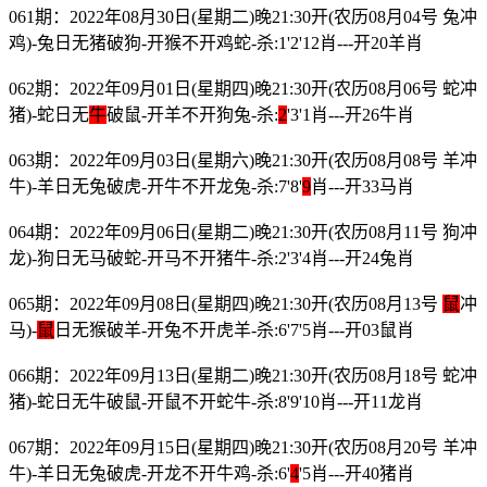
061期：2022年08月30日(星期二)晚21:30开(农历08月04号 兔冲
鸡)-兔日无猪破狗-开猴不开鸡蛇-杀:1'2'12肖---开20羊肖
062期：2022年09月01日(星期四)晚21:30开(农历08月06号 蛇冲
猪)-蛇日无
牛
破鼠-开羊不开狗兔-杀:
2
'3'1肖---开26牛肖
063期：2022年09月03日(星期六)晚21:30开(农历08月08号 羊冲
牛)-羊日无兔破虎-开牛不开龙兔-杀:7'8'
9
肖---开33马肖
064期：2022年09月06日(星期二)晚21:30开(农历08月11号 狗冲
龙)-狗日无马破蛇-开马不开猪牛-杀:2'3'4肖---开24兔肖
065期：2022年09月08日(星期四)晚21:30开(农历08月13号
鼠
冲
马)-
鼠
日无猴破羊-开兔不开虎羊-杀:6'7'5肖---开03鼠肖
066期：2022年09月13日(星期二)晚21:30开(农历08月18号 蛇冲
猪)-蛇日无牛破鼠-开鼠不开蛇牛-杀:8'9'10肖---开11龙肖
067期：2022年09月15日(星期四)晚21:30开(农历08月20号 羊冲
牛)-羊日无兔破虎-开龙不开牛鸡-杀:6'
4
'5肖---开40猪肖