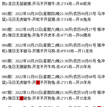
狗)-龙日无鼠破猪-开马不开猪牛-杀:2'3'4肖---开46蛇肖
082期：2022年10月20日(星期四)晚21:30开(农历09月25号 马冲
鼠)-马日无虎破牛-开蛇不开鼠猪-杀:5'3'4肖---开36兔肖
083期：2022年10月22日(星期六)晚21:30开(农历09月27号 猴冲
虎)-猴日无龙破兔-开兔不开虎羊-杀:6'7'5肖---开04猪肖
084期：2022年10月25日(星期二)晚21:30开(农历10月01号 猪冲
蛇)-猪日无羊破马-开猪不开马狗-杀:8'9'10肖---开11龙肖
085期：2022年10月29日(星期六)晚21:30开(农历10月05号 兔冲
鸡)-兔日无猪破狗-开龙不开牛鸡-杀:6'4'5肖---开20羊肖
086期：2022年11月01日(星期二)晚21:30开(农历10月08号 马冲
鼠)-马日无虎破牛-开
羊
不开狗兔-杀:2'3'1肖---开20羊肖
087期：2022年11月03日(星期四)晚21:30开(农历10月10号 猴冲
虎)-猴日无
龙
破兔-开羊不开狗兔-杀:2'3'1肖---开35龙肖