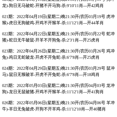
龙)-狗日无马破蛇-开猪不开马狗-杀:9'10'11肖---开42鸡肖
021期：2022年04月19日(星期二)晚21:30开(农历03月19号 虎冲
猴)-虎日无狗破鸡-开鸡不开猴羊-杀:11'12'1肖---开44羊肖
022期：2022年04月22日(星期五)晚21:30开(农历03月22号 蛇冲
猪)-蛇日无牛破鼠-开羊不开狗兔-杀:2'3'1肖---开25虎肖
023期：2022年04月26日(星期二)晚21:30开(农历03月26号 鸡冲
兔)-鸡日无蛇破龙-开虎不开兔蛇-杀:6'7'8肖---开25虎肖
024期：2022年04月29日(星期五)晚21:30开(农历03月29号 鼠冲
马)-鼠日无猴破羊-开虎不开兔蛇-杀:6'7'8肖---开18鸡肖
025期：2022年05月03日(星期二)晚21:30开(农历04月03号 龙冲
狗)-龙日无鼠破猪-开鸡不开猴羊-杀:11'12'1肖---开41狗肖
026期：2022年05月06日(星期五)晚21:30开(农历04月06号 羊冲
牛)-羊日无兔破虎-开狗不开羊鸡-杀:11'12'10肖---开40猪肖