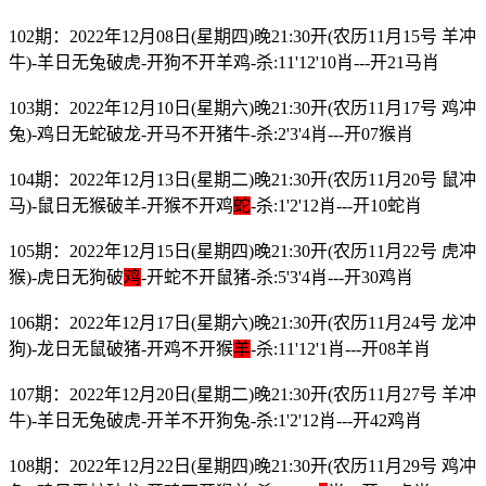
102期：2022年12月08日(星期四)晚21:30开(农历11月15号 羊冲
牛)-羊日无兔破虎-开狗不开羊鸡-杀:11'12'10肖---开21马肖
103期：2022年12月10日(星期六)晚21:30开(农历11月17号 鸡冲
兔)-鸡日无蛇破龙-开马不开猪牛-杀:2'3'4肖---开07猴肖
104期：2022年12月13日(星期二)晚21:30开(农历11月20号 鼠冲
马)-鼠日无猴破羊-开猴不开鸡
蛇
-杀:1'2'12肖---开10蛇肖
105期：2022年12月15日(星期四)晚21:30开(农历11月22号 虎冲
猴)-虎日无狗破
鸡
-开蛇不开鼠猪-杀:5'3'4肖---开30鸡肖
106期：2022年12月17日(星期六)晚21:30开(农历11月24号 龙冲
狗)-龙日无鼠破猪-开鸡不开猴
羊
-杀:11'12'1肖---开08羊肖
107期：2022年12月20日(星期二)晚21:30开(农历11月27号 羊冲
牛)-羊日无兔破虎-开羊不开狗兔-杀:1'2'12肖---开42鸡肖
108期：2022年12月22日(星期四)晚21:30开(农历11月29号 鸡冲