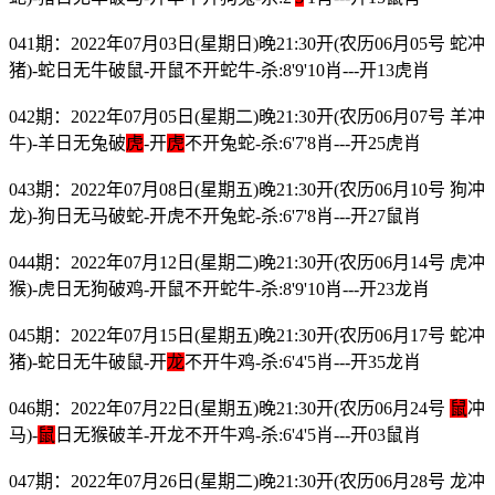
041期：2022年07月03日(星期日)晚21:30开(农历06月05号 蛇冲
猪)-蛇日无牛破鼠-开鼠不开蛇牛-杀:8'9'10肖---开13虎肖
042期：2022年07月05日(星期二)晚21:30开(农历06月07号 羊冲
牛)-羊日无兔破
虎
-开
虎
不开兔蛇-杀:6'7'8肖---开25虎肖
043期：2022年07月08日(星期五)晚21:30开(农历06月10号 狗冲
龙)-狗日无马破蛇-开虎不开兔蛇-杀:6'7'8肖---开27鼠肖
044期：2022年07月12日(星期二)晚21:30开(农历06月14号 虎冲
猴)-虎日无狗破鸡-开鼠不开蛇牛-杀:8'9'10肖---开23龙肖
045期：2022年07月15日(星期五)晚21:30开(农历06月17号 蛇冲
猪)-蛇日无牛破鼠-开
龙
不开牛鸡-杀:6'4'5肖---开35龙肖
046期：2022年07月22日(星期五)晚21:30开(农历06月24号
鼠
冲
马)-
鼠
日无猴破羊-开龙不开牛鸡-杀:6'4'5肖---开03鼠肖
047期：2022年07月26日(星期二)晚21:30开(农历06月28号 龙冲