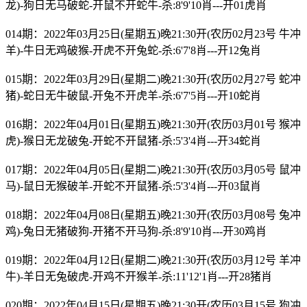
龙)-狗日无马破蛇-开鼠不开蛇牛-杀:8'9'10肖---开01虎肖
014期：2022年03月25日(星期五)晚21:30开(农历02月23号 牛冲
羊)-牛日无鸡破猴-开虎不开兔蛇-杀:6'7'8肖---开12兔肖
015期：2022年03月29日(星期二)晚21:30开(农历02月27号 蛇冲
猪)-蛇日无牛破鼠-开兔不开虎羊-杀:6'7'5肖---开10蛇肖
016期：2022年04月01日(星期五)晚21:30开(农历03月01号 猴冲
虎)-猴日无龙破兔-开蛇不开鼠猪-杀:5'3'4肖---开34蛇肖
017期：2022年04月05日(星期二)晚21:30开(农历03月05号 鼠冲
马)-鼠日无猴破羊-开蛇不开鼠猪-杀:5'3'4肖---开03鼠肖
018期：2022年04月08日(星期五)晚21:30开(农历03月08号 兔冲
鸡)-兔日无猪破狗-开猪不开马狗-杀:8'9'10肖---开30鸡肖
019期：2022年04月12日(星期二)晚21:30开(农历03月12号 羊冲
牛)-羊日无兔破虎-开鸡不开猴羊-杀:11'12'1肖---开28猪肖
020期：2022年04月15日(星期五)晚21:30开(农历03月15号 狗冲