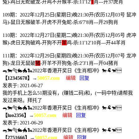
兔)-鸡日无蛇破龙-开鸡不开猴羊-杀:11'12'
1
肖---开37虎肖
109期：2022年12月25日(星期日)晚21:30开(农历12月03号 鼠冲
马)-鼠日无猴破羊-开虎不开兔蛇-杀:6'7'8肖---开29狗肖
110期：2022年12月27日(星期二)晚21:30开(农历12月05号 虎冲
猴)-虎日无狗破鸡-开狗不开
羊
鸡-杀:11'12'10肖---开44羊肖
111期：2022年12月29日(星期四)晚21:30开(农历12月07号 龙冲
狗)-龙日无鼠破
猪
-开羊不开狗兔-杀:2'3'1肖---开04猪肖
🐀🐄🐅🐇🐲🐍2022年香港开奖日《生肖相冲》🐎🐏🐒
【12345678】→
50057.com
编辑
回复
发表于: 2021-06-27
我的手机上怎么51期没有，(赚钱二码)和，(一码中特)请帮我
发过来呀。拜托了
🐀🐄🐅🐇🐲🐍2022年香港开奖日《生肖相冲》🐎🐏🐒
【luo2356】→
50057.com
编辑
回复
发表于: 2021-06-29
🐀🐄🐅🐇🐲🐍2022年香港开奖日《生肖相冲》🐎🐏🐒
【2751666】→
50057.com
编辑
回复