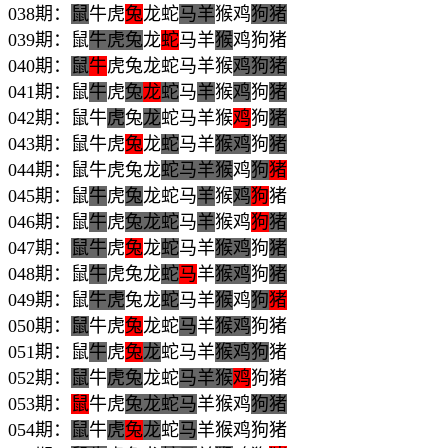
038期：
鼠
牛虎
兔
龙蛇
马羊
猴鸡
狗猪
039期：鼠
牛虎兔
龙
蛇
马羊
猴
鸡狗猪
040期：
鼠
牛
虎兔龙蛇马羊猴
鸡狗猪
041期：鼠
牛
虎
兔
龙
蛇
马
羊
猴
鸡
狗
猪
042期：鼠牛
虎
兔
龙
蛇马羊猴
鸡
狗
猪
043期：鼠牛虎
兔
龙
蛇
马羊
猴鸡
狗
猪
044期：鼠牛虎兔龙
蛇马羊猴
鸡
狗
猪
045期：鼠
牛
虎
兔
龙蛇马
羊
猴
鸡
狗
猪
046期：鼠
牛
虎
兔龙蛇
马
羊
猴鸡
狗
猪
047期：
鼠牛
虎
兔
龙
蛇
马羊
猴鸡
狗
猪
048期：鼠
牛
虎兔龙
蛇
马
羊
猴鸡
狗
猪
049期：鼠
牛虎
兔龙
蛇
马羊
猴
鸡
狗
猪
050期：
鼠
牛虎
兔
龙蛇
马
羊
猴鸡
狗猪
051期：鼠
牛
虎
兔
龙
蛇马羊
猴鸡狗
猪
052期：
鼠
牛
虎兔
龙蛇
马羊猴
鸡
狗猪
053期：
鼠
牛虎
兔龙蛇马
羊猴鸡
狗猪
054期：
鼠
牛
虎
兔
龙
蛇
马
羊猴鸡狗猪