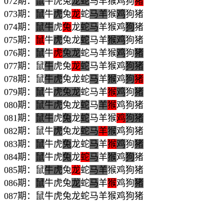
072期：
鼠
牛虎兔
龙蛇
马羊猴鸡狗
猪
073期：
鼠
牛
虎
兔
龙
蛇
马羊
猴
鸡
狗猪
074期：
鼠牛
虎
兔
龙
蛇马
羊猴鸡
狗
猪
075期：
鼠
牛
虎
兔龙
蛇
马羊
猴鸡
狗猪
076期：
鼠
牛
虎
兔龙
蛇马羊猴
鸡
狗
猪
077期：鼠
牛
虎兔
龙
蛇
马羊猴鸡
狗猪
078期：鼠
牛虎
兔龙蛇
马
羊
猴
鸡
狗
猪
079期：
鼠
牛
虎兔龙
蛇马羊
猴
鸡
狗
猪
080期：
鼠牛虎
兔龙
蛇
马
羊
猴
鸡狗猪
081期：
鼠牛
虎
兔
龙
蛇
马羊猴
鸡
狗猪
082期：鼠牛
虎
兔龙
蛇马
羊
猴
鸡狗猪
083期：
鼠
牛虎
兔
龙蛇
马
羊
猴
鸡
狗
猪
084期：
鼠
牛虎
兔
龙
蛇
马
羊
猴
鸡
狗
猪
085期：鼠
牛虎
兔
龙
蛇
马羊
猴鸡狗猪
086期：
鼠
牛虎兔
龙
蛇
马
羊
猴
鸡狗
猪
087期：鼠牛虎兔龙蛇马羊猴鸡狗猪