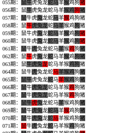
055期：
鼠牛
虎兔龙
蛇马
羊
猴
鸡狗
猪
056期：鼠
牛
虎兔龙蛇马羊
猴鸡
狗
猪
057期：
鼠
牛虎
兔
龙蛇
马
羊
猴
鸡狗猪
058期：鼠
牛
虎兔龙
蛇
马羊
猴鸡
狗
猪
059期：鼠牛虎
兔
龙
蛇马
羊
猴
鸡
狗
猪
060期：鼠牛虎
兔
龙
蛇马
羊
猴
鸡
狗
猪
061期：
鼠
牛
虎
兔龙蛇马
羊
猴
鸡
狗
猪
062期：鼠
牛
虎
兔
龙
蛇
马羊
猴
鸡
狗猪
063期：鼠
牛虎兔
龙
蛇马羊猴
鸡狗
猪
064期：鼠牛
虎
兔龙蛇
马
羊猴鸡
狗
猪
065期：
鼠牛
虎兔龙
蛇
马
羊
猴鸡
狗
猪
066期：
鼠
牛
虎兔龙
蛇马羊猴
鸡
狗猪
067期：
鼠
牛
虎兔龙
蛇马羊猴
鸡
狗猪
068期：
鼠牛
虎
兔
龙蛇马
羊
猴鸡狗
猪
069期：
鼠
牛
虎兔
龙
蛇马
羊
猴
鸡狗
猪
070期：
鼠
牛
虎兔
龙
蛇
马
羊猴鸡狗
猪
071期：
鼠
牛
虎
兔龙
蛇
马羊猴
鸡
狗猪