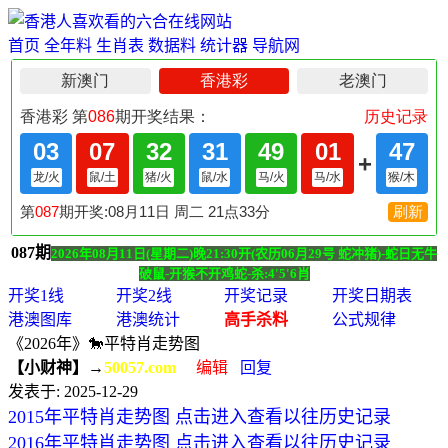
首页
全年料
生肖表
数据料
统计器
导航网
087期
2026年08月11日(星期二)晚21:30开(农历06月29号 蛇冲猪)-蛇日无牛
破鼠-开猴不开鸡蛇-杀:4'5'6肖
开奖1线
开奖2线
开奖记录
开奖日期表
港澳图库
港澳统计
高手杀料
公式规律
《2026年》🐎平特肖走势图
【小财神】→
50057.com
编辑
回复
发表于: 2025-12-29
2015年平特肖走势图 点击进入查看以往历史记录
2016年平特肖走势图 点击进入查看以往历史记录